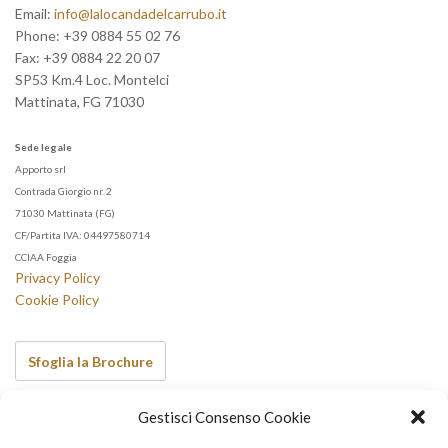
Email:
info@lalocandadelcarrubo.it
Phone:
+39 0884 55 02 76
Fax:
+39 0884 22 20 07
SP53 Km.4 Loc. Montelci
Mattinata
,
FG
71030
Sede legale
Apporto srl
Contrada Giorgio nr. 2
71030 Mattinata (FG)
CF/Partita IVA: 04497580714
CCIAA Foggia
Privacy Policy
Cookie Policy
Sfoglia la Brochure
Gestisci Consenso Cookie
Scopri anche…