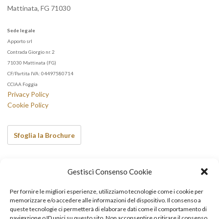
Mattinata
,
FG
71030
Sede legale
Apporto srl
Contrada Giorgio nr. 2
71030 Mattinata (FG)
CF/Partita IVA: 04497580714
CCIAA Foggia
Privacy Policy
Cookie Policy
Sfoglia la Brochure
Scopri anche…
Gestisci Consenso Cookie
Per fornire le migliori esperienze, utilizziamo tecnologie come i cookie per
memorizzare e/o accedere alle informazioni del dispositivo. Il consenso a
queste tecnologie ci permetterà di elaborare dati come il comportamento di
navigazione o ID unici su questo sito. Non acconsentire o ritirare il consenso