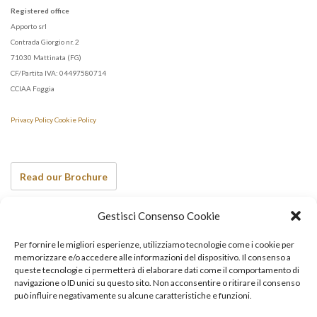
Registered office
Apporto srl
Contrada Giorgio nr. 2
71030 Mattinata (FG)
CF/Partita IVA: 04497580714
CCIAA Foggia
Privacy Policy
Cookie Policy
Read our Brochure
Gestisci Consenso Cookie
See also…
Per fornire le migliori esperienze, utilizziamo tecnologie come i cookie per
memorizzare e/o accedere alle informazioni del dispositivo. Il consenso a
queste tecnologie ci permetterà di elaborare dati come il comportamento di
navigazione o ID unici su questo sito. Non acconsentire o ritirare il consenso
può influire negativamente su alcune caratteristiche e funzioni.