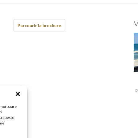
V
Parcourir la brochure
memorizzare
ci
su questo
une