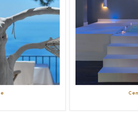
te
Cen