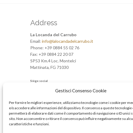
Address
La Locanda del Carrubo
Email:
info@lalocandadelcarrubo.it
Phone:
+39 0884 55 02 76
Fax:
+39 0884 22 20 07
SP53 Km.4 Loc. Montelci
Mattinata
,
FG
71030
Siège social
Apporto srl
Gestisci Consenso Cookie
Contrada Giorgio nr. 2
71030 Mattinata (FG)
Per fornire le migliori esperienze, utilizziamo tecnologie come i cookie per 
CF/Partita IVA: 04497580714
e/o accedere alle informazioni del dispositivo. Il consenso a queste tecnologie 
permetterà di elaborare dati come il comportamento di navigazione o ID unici 
CCIAA Foggia
sito. Non acconsentire o ritirare il consenso può influire negativamente su alc
caratteristiche e funzioni.
Privacy Policy