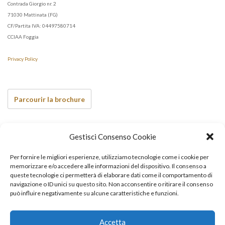
Contrada Giorgio nr. 2
71030 Mattinata (FG)
CF/Partita IVA: 04497580714
CCIAA Foggia
Privacy Policy
Parcourir la brochure
Voir aussi…
Gestisci Consenso Cookie
Per fornire le migliori esperienze, utilizziamo tecnologie come i cookie per
memorizzare e/o accedere alle informazioni del dispositivo. Il consenso a
queste tecnologie ci permetterà di elaborare dati come il comportamento di
navigazione o ID unici su questo sito. Non acconsentire o ritirare il consenso
può influire negativamente su alcune caratteristiche e funzioni.
Accetta